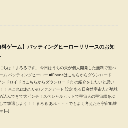
無料ゲーム】バッティングヒーローリリースのお知
せ
にちは！まろるです。 今日はうちの夫が個人開発した無料で遊べ
ーム バッティングヒーロー ■iPhoneはこちらからダウンロード
アンドロイドはこちらからダウンロード☆ の紹介をしたいと思い
！！ ※これはあたいのファンアート 設定 ある日突然宇宙人が地球
め込んできて大ピンチ！スペシャルヒットで宇宙人の宇宙船をぶ
して撃退しよう！！ まろる あれ・・・でもよく考えたら宇宙船壊
 […]