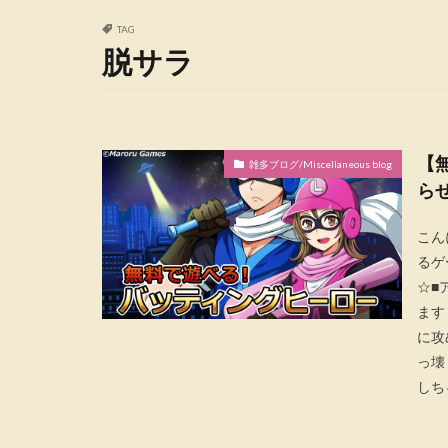
TAG
脱サラ
【
雑多ブログ/Miscellaneous blog
ら
こん
るゲ
☆■
ます
に攻
っ壊
しちゃ